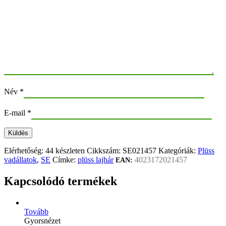
Név
*
E-mail
*
Elérhetőség:
44 készleten
Cikkszám:
SE021457
Kategóriák:
Plüss
vadállatok
,
SE
Címke:
plüss lajhár
4023172021457
EAN:
Kapcsolódó termékek
Tovább
Gyorsnézet