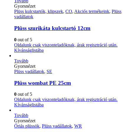
Tovább
Gyorsnézet
Plüss kulcstartók, klipszek
,
CO
,
Akciós termékeink
,
Plüss
vadállatok
Plüss szurikáta kulcstartó 12cm
0
out of 5
Oldalunk csak viszonteladóknak, árak regisztráció után.
Kívánságlistába
Tovább
Gyorsnézet
Plüss vadállatok
,
SE
Plüss wombat PE 25cm
0
out of 5
Oldalunk csak viszonteladóknak, árak regisztráció után.
Kívánságlistába
Tovább
Gyorsnézet
Óriás plüssök
,
Plüss vadállatok
,
WR