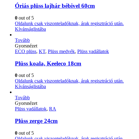
Óriás plüss lajhár bébivel 60cm
0
out of 5
Oldalunk csak viszonteladóknak, árak regisztráció után.
Kívánságlistába
Tovább
Gyorsnézet
ECO plüss
,
KT
,
Plüss medvék
,
Plüss vadállatok
Plüss koala, Keeleco 18cm
0
out of 5
Oldalunk csak viszonteladóknak, árak regisztráció után.
Kívánságlistába
Tovább
Gyorsnézet
Plüss vadállatok
,
RA
Plüss zerge 24cm
0
out of 5
Oldalunk csak viszonteladóknak, árak regisztráció után.