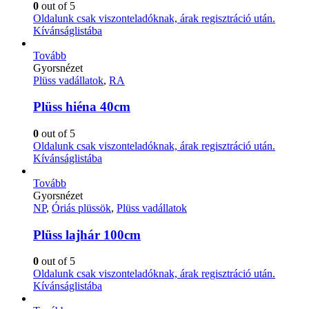
0
out of 5
Oldalunk csak viszonteladóknak, árak regisztráció után.
Kívánságlistába
Tovább
Gyorsnézet
Plüss vadállatok
,
RA
Plüss hiéna 40cm
0
out of 5
Oldalunk csak viszonteladóknak, árak regisztráció után.
Kívánságlistába
Tovább
Gyorsnézet
NP
,
Óriás plüssök
,
Plüss vadállatok
Plüss lajhár 100cm
0
out of 5
Oldalunk csak viszonteladóknak, árak regisztráció után.
Kívánságlistába