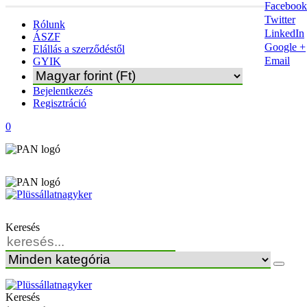
Facebook
Twitter
Rólunk
LinkedIn
ÁSZF
Google +
Elállás a szerződéstől
Email
GYIK
Bejelentkezés
Regisztráció
0
Keresés
Keresés