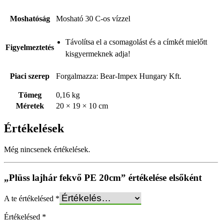
Moshatóság
Mosható 30 C-os vízzel
Távolítsa el a csomagolást és a címkét mielőtt
Figyelmeztetés
kisgyermeknek adja!
Piaci szerep
Forgalmazza: Bear-Impex Hungary Kft.
Tömeg
0,16 kg
Méretek
20 × 19 × 10 cm
Értékelések
Még nincsenek értékelések.
„Plüss lajhár fekvő PE 20cm” értékelése elsőként
A te értékelésed
*
Értékelésed
*