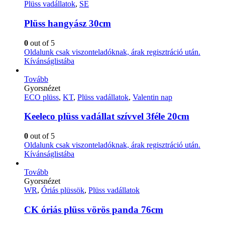
Plüss vadállatok
,
SE
Plüss hangyász 30cm
0
out of 5
Oldalunk csak viszonteladóknak, árak regisztráció után.
Kívánságlistába
Tovább
Gyorsnézet
ECO plüss
,
KT
,
Plüss vadállatok
,
Valentin nap
Keeleco plüss vadállat szívvel 3féle 20cm
0
out of 5
Oldalunk csak viszonteladóknak, árak regisztráció után.
Kívánságlistába
Tovább
Gyorsnézet
WR
,
Óriás plüssök
,
Plüss vadállatok
CK óriás plüss vörös panda 76cm