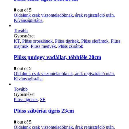
0
out of 5
Oldalunk csak viszonteladóknak, árak regisztráció után.
Kívánságlistába
Tovább
Gyorsnézet
KT
,
Plüss oroszlánok
,
Plüss tigrisek
,
Plüss elefántok
,
Plüss
majmok
,
Plüss medvék
,
Plüss zsiráfok
Plüss pudgey vadállat, többféle 20cm
0
out of 5
Oldalunk csak viszonteladóknak, árak regisztráció után.
Kívánságlistába
Tovább
Gyorsnézet
Plüss tigrisek
,
SE
Plüss szibériai tigris 23cm
0
out of 5
Oldalunk csak viszonteladóknak, árak regisztráció után.