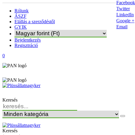
Facebook
Twitter
Rólunk
LinkedIn
ÁSZF
Google +
Elállás a szerződéstől
Email
GYIK
Bejelentkezés
Regisztráció
0
Keresés
Keresés