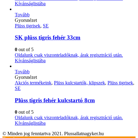
Kívánságlistába
Tovább
Gyorsnézet
Plüss tigrisek
,
SE
SK plüss tigris fehér 33cm
0
out of 5
Oldalunk csak viszonteladóknak, árak regisztráció után.
Kívánságlistába
Tovább
Gyorsnézet
Akciós termékeink
,
Plüss kulcstartók, klipszek
,
Plüss tigrisek
,
SE
Plüss tigris fehér kulcstartó 8cm
0
out of 5
Oldalunk csak viszonteladóknak, árak regisztráció után.
Kívánságlistába
© Minden jog fenntartva 2021. Plussallatnagyker.hu