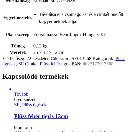
Moshatóság
Mosható 30 C-os vízzel
Távolítsa el a csomagolást és a címkét mielőtt
Figyelmeztetés
kisgyermeknek adja!
Piaci szerep
Forgalmazza: Bear-Impex Hungary Kft.
Tömeg
0,12 kg
Méretek
25 × 12 × 12 cm
Elérhetőség:
22 készleten
Cikkszám:
SE013568
Kategóriák:
Plüss
tigrisek
,
SE
Címke:
Plüss fehér tigris
4023172013568
EAN:
Kapcsolódó termékek
Tovább
Gyorsnézet
SE
,
Plüss tigrisek
Plüss fehér tigris 13cm
0
out of 5