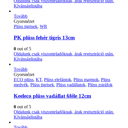
Oldalunk csak viszonteladóknak, árak regisztráció után.
Kívánságlistába
Tovább
Gyorsnézet
Plüss tigrisek
,
WR
PK plüss fehér tigris 13cm
0
out of 5
Oldalunk csak viszonteladóknak, árak regisztráció után.
Kívánságlistába
Tovább
Gyorsnézet
ECO plüss
,
KT
,
Plüss elefántok
,
Plüss majmok
,
Plüss
medvék
,
Plüss tigrisek
,
Plüss vadállatok
,
Plüss zsiráfok
Keeleco plüss vadállat 6féle 12cm
0
out of 5
Oldalunk csak viszonteladóknak, árak regisztráció után.
Kívánságlistába
Tovább