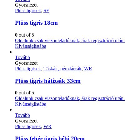
Gyorsnézet
Plüss tigrisek
,
SE
Plüss tigris 18cm
0
out of 5
Oldalunk csak viszonteladóknak, árak regisztráció után.
Kívánságlistába
Tovább
Gyorsnézet
Plüss tigrisek
,
Táskák, pénztárcák
,
WR
Plüss tigris hátizsák 33cm
0
out of 5
Oldalunk csak viszonteladóknak, árak regisztráció után.
Kívánságlistába
Tovább
Gyorsnézet
Plüss tigrisek
,
WR
Plüss fehér tigris bébi 20cm