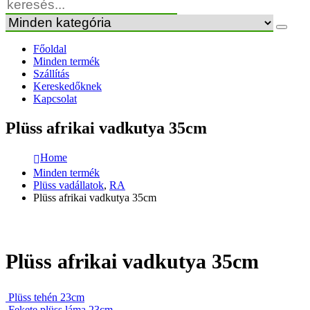
Főoldal
Minden termék
Szállítás
Kereskedőknek
Kapcsolat
Plüss afrikai vadkutya 35cm
Home
Minden termék
Plüss vadállatok
,
RA
Plüss afrikai vadkutya 35cm
Plüss afrikai vadkutya 35cm
Plüss tehén 23cm
Fekete plüss láma 23cm