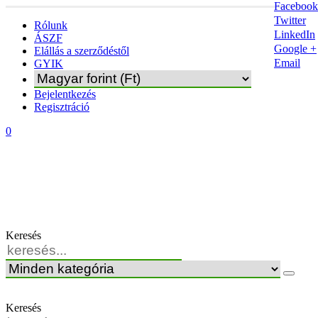
Facebook
Twitter
Rólunk
LinkedIn
ÁSZF
Google +
Elállás a szerződéstől
Email
GYIK
Bejelentkezés
Regisztráció
0
Keresés
Keresés