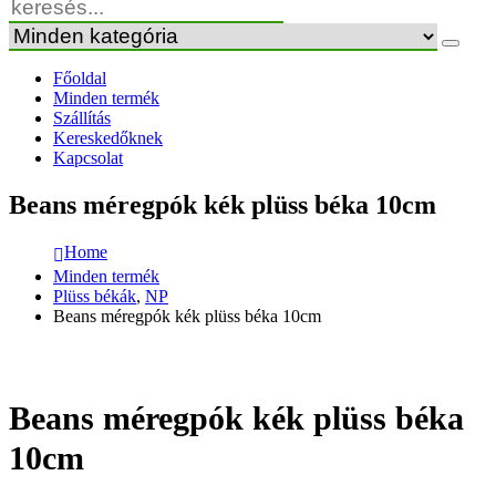
Főoldal
Minden termék
Szállítás
Kereskedőknek
Kapcsolat
Beans méregpók kék plüss béka 10cm
Home
Minden termék
Plüss békák
,
NP
Beans méregpók kék plüss béka 10cm
Beans méregpók kék plüss béka
10cm