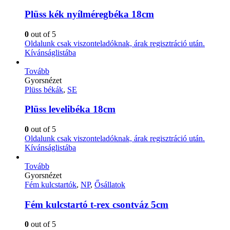
Plüss kék nyílméregbéka 18cm
0
out of 5
Oldalunk csak viszonteladóknak, árak regisztráció után.
Kívánságlistába
Tovább
Gyorsnézet
Plüss békák
,
SE
Plüss levelibéka 18cm
0
out of 5
Oldalunk csak viszonteladóknak, árak regisztráció után.
Kívánságlistába
Tovább
Gyorsnézet
Fém kulcstartók
,
NP
,
Ősállatok
Fém kulcstartó t-rex csontváz 5cm
0
out of 5