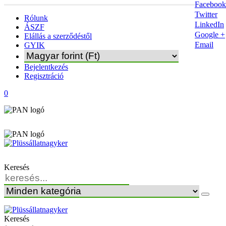
Facebook
Twitter
Rólunk
LinkedIn
ÁSZF
Google +
Elállás a szerződéstől
Email
GYIK
Bejelentkezés
Regisztráció
0
Keresés
Keresés