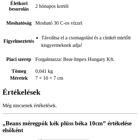
Életkori
2 hónapos kortól
besorolás
Moshatóság
Mosható 30 C-os vízzel
Távolítsa el a csomagolást és a címkét mielőtt
Figyelmeztetés
kisgyermeknek adja!
Piaci szerep
Forgalmazza: Bear-Impex Hungary Kft.
Tömeg
0,041 kg
Méretek
7 × 10 × 7 cm
Értékelések
Még nincsenek értékelések.
„Beans méregpók kék plüss béka 10cm” értékelése
elsőként