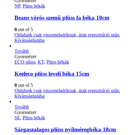
Gyorsnézet
NP
,
Plüss békák
Beans vörös szemű plüss fa béka 10cm
0
out of 5
Oldalunk csak viszonteladóknak, árak regisztráció után.
Kívánságlistába
Tovább
Gyorsnézet
ECO plüss
,
KT
,
Plüss békák
Keeleco plüss leveli béka 15cm
0
out of 5
Oldalunk csak viszonteladóknak, árak regisztráció után.
Kívánságlistába
Tovább
Gyorsnézet
SE
,
Plüss békák
Sárgaszalagos plüss nyílméregbéka 18cm