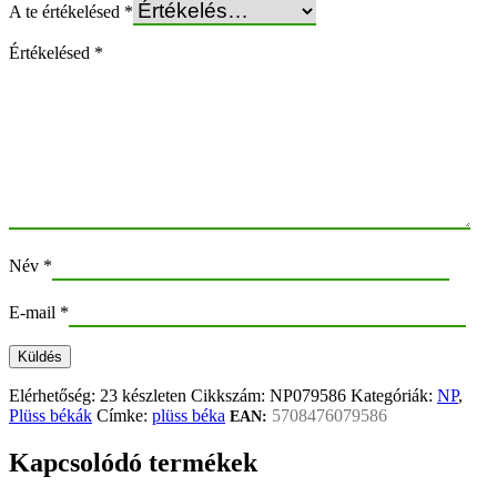
A te értékelésed
*
Értékelésed
*
Név
*
E-mail
*
Elérhetőség:
23 készleten
Cikkszám:
NP079586
Kategóriák:
NP
,
Plüss békák
Címke:
plüss béka
5708476079586
EAN:
Kapcsolódó termékek