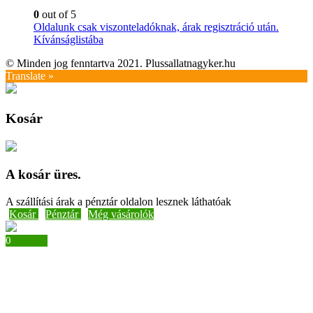
0
out of 5
Oldalunk csak viszonteladóknak, árak regisztráció után.
Kívánságlistába
© Minden jog fenntartva 2021. Plussallatnagyker.hu
Translate »
Kosár
A kosár üres.
A szállítási árak a pénztár oldalon lesznek láthatóak
Kosár
Pénztár
Még vásárolók
0