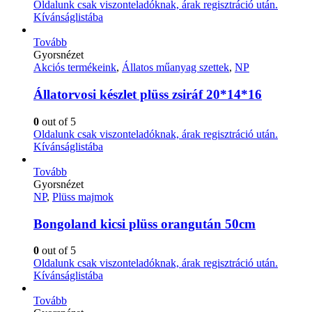
Oldalunk csak viszonteladóknak, árak regisztráció után.
Kívánságlistába
Tovább
Gyorsnézet
Akciós termékeink
,
Állatos műanyag szettek
,
NP
Állatorvosi készlet plüss zsiráf 20*14*16
0
out of 5
Oldalunk csak viszonteladóknak, árak regisztráció után.
Kívánságlistába
Tovább
Gyorsnézet
NP
,
Plüss majmok
Bongoland kicsi plüss orangután 50cm
0
out of 5
Oldalunk csak viszonteladóknak, árak regisztráció után.
Kívánságlistába
Tovább