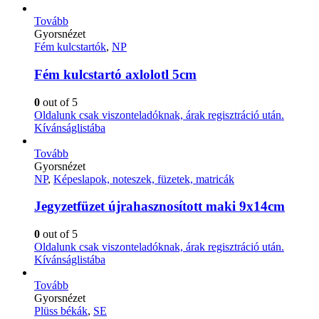
Tovább
Gyorsnézet
Fém kulcstartók
,
NP
Fém kulcstartó axlolotl 5cm
0
out of 5
Oldalunk csak viszonteladóknak, árak regisztráció után.
Kívánságlistába
Tovább
Gyorsnézet
NP
,
Képeslapok, noteszek, füzetek, matricák
Jegyzetfüzet újrahasznosított maki 9x14cm
0
out of 5
Oldalunk csak viszonteladóknak, árak regisztráció után.
Kívánságlistába
Tovább
Gyorsnézet
Plüss békák
,
SE