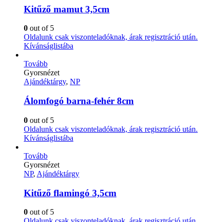
Kitűző mamut 3,5cm
0
out of 5
Oldalunk csak viszonteladóknak, árak regisztráció után.
Kívánságlistába
Tovább
Gyorsnézet
Ajándéktárgy
,
NP
Álomfogó barna-fehér 8cm
0
out of 5
Oldalunk csak viszonteladóknak, árak regisztráció után.
Kívánságlistába
Tovább
Gyorsnézet
NP
,
Ajándéktárgy
Kitűző flamingó 3,5cm
0
out of 5
Oldalunk csak viszonteladóknak, árak regisztráció után.