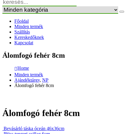
Főoldal
Minden termék
Szállítás
Kereskedőknek
Kapcsolat
Álomfogó fehér 8cm
Home
Minden termék
Ajándéktárgy
,
NP
Álomfogó fehér 8cm
Álomfogó fehér 8cm
Bevásárló táska óceán 46x36cm
Plüss tengeri csillag 6cm