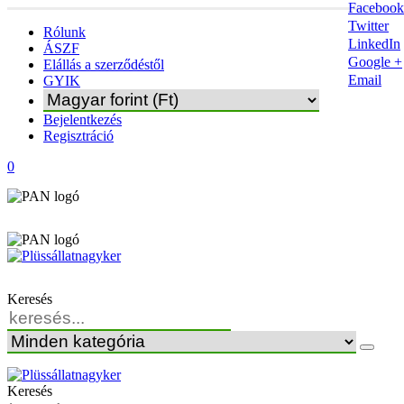
Facebook
Twitter
Rólunk
LinkedIn
ÁSZF
Google +
Elállás a szerződéstől
Email
GYIK
Bejelentkezés
Regisztráció
0
Keresés
Keresés