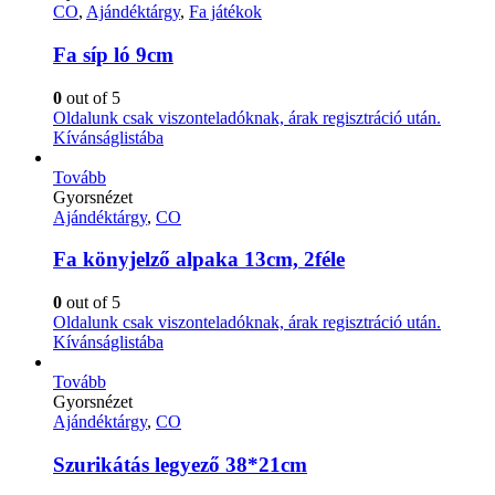
CO
,
Ajándéktárgy
,
Fa játékok
Fa síp ló 9cm
0
out of 5
Oldalunk csak viszonteladóknak, árak regisztráció után.
Kívánságlistába
Tovább
Gyorsnézet
Ajándéktárgy
,
CO
Fa könyjelző alpaka 13cm, 2féle
0
out of 5
Oldalunk csak viszonteladóknak, árak regisztráció után.
Kívánságlistába
Tovább
Gyorsnézet
Ajándéktárgy
,
CO
Szurikátás legyező 38*21cm