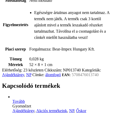
Moshatóság
Nem mosható
Egészségre ártalmas anyagot nem tartalmaz. A
termék nem játék. A termék csak 3 kortól
Figyelmeztetés
ajánlott mivel a termék leszakadó részeket
tartalmazhat. Távolítsa el a csomagolást és a
címkét mielőtt használatba veszi!
Piaci szerep
Forgalmazza: Bear-Impex Hungary Kft.
Tömeg
0,028 kg
Méretek
52 × 8 × 1 cm
Elérhetőség:
23 készleten
Cikkszám:
NP013740
Kategóriák:
Ajándéktárgy
,
NP
Címke:
álomfogó
5708476013740
EAN:
Kapcsolódó termékek
Tovább
Gyorsnézet
Ajándéktárgy
,
Akciós termékeink
,
NP
,
Őskor