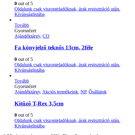
0
out of 5
Oldalunk csak viszonteladóknak, árak regisztráció után.
Kívánságlistába
Tovább
Gyorsnézet
Ajándéktárgy
,
CO
Fa könyjelző teknős 13cm, 2féle
0
out of 5
Oldalunk csak viszonteladóknak, árak regisztráció után.
Kívánságlistába
Tovább
Gyorsnézet
Ajándéktárgy
,
Akciós termékeink
,
NP
,
Ősállatok
Kitűző T-Rex 3,5cm
0
out of 5
Oldalunk csak viszonteladóknak, árak regisztráció után.
Kívánságlistába