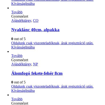
Kívánságlistába
Tovább
Gyorsnézet
Ajándéktárgy
,
CO
Nyaklánc 40cm, alpakka
0
out of 5
Oldalunk csak viszonteladóknak, árak regisztráció után.
Kívánságlistába
Tovább
Gyorsnézet
Ajándéktárgy
,
NP
Álomfogó fekete-fehér 8cm
0
out of 5
Oldalunk csak viszonteladóknak, árak regisztráció után.
Kívánságlistába
Tovább
Gyorsnézet