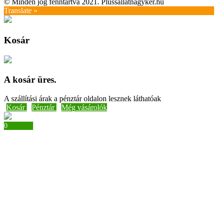
© Minden jog fenntartva 2021. Plussallatnagyker.hu
Translate »
Kosár
A kosár üres.
A szállítási árak a pénztár oldalon lesznek láthatóak
Kosár
Pénztár
Még vásárolók
0