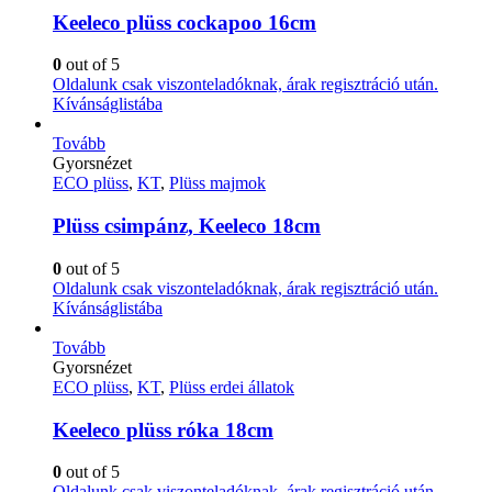
Keeleco plüss cockapoo 16cm
0
out of 5
Oldalunk csak viszonteladóknak, árak regisztráció után.
Kívánságlistába
Tovább
Gyorsnézet
ECO plüss
,
KT
,
Plüss majmok
Plüss csimpánz, Keeleco 18cm
0
out of 5
Oldalunk csak viszonteladóknak, árak regisztráció után.
Kívánságlistába
Tovább
Gyorsnézet
ECO plüss
,
KT
,
Plüss erdei állatok
Keeleco plüss róka 18cm
0
out of 5
Oldalunk csak viszonteladóknak, árak regisztráció után.