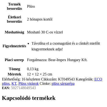
Termék
Plüss
besorolás
Életkori
2 hónapos kortól
besorolás
Moshatóság
Mosható 30 C-os vízzel
Távolítsa el a csomagolást és a címkét mielőtt
Figyelmeztetés
kisgyermeknek adja!
Piaci szerep
Forgalmazza: Bear-Impex Hungary Kft.
Tömeg
0,13 kg
Méretek
12 × 12 × 25 cm
Elérhetőség:
16 készleten
Cikkszám:
KT049543
Kategóriák:
ECO
plüss
,
KT
,
Plüss virágok
Címke:
plüss sárgarépa
5027148049543
EAN:
Kapcsolódó termékek