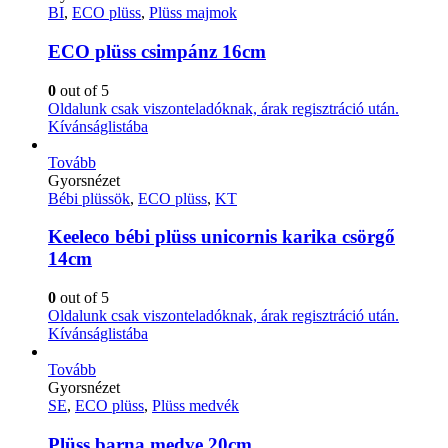
BI
,
ECO plüss
,
Plüss majmok
ECO plüss csimpánz 16cm
0
out of 5
Oldalunk csak viszonteladóknak, árak regisztráció után.
Kívánságlistába
Tovább
Gyorsnézet
Bébi plüssök
,
ECO plüss
,
KT
Keeleco bébi plüss unicornis karika csörgő
14cm
0
out of 5
Oldalunk csak viszonteladóknak, árak regisztráció után.
Kívánságlistába
Tovább
Gyorsnézet
SE
,
ECO plüss
,
Plüss medvék
Plüss barna medve 20cm