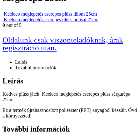
Keeleco meglepetés cserepes plüss liliom 25cm
Keeleco meglepetés cserepes plüss bonsai 25cm
0
out of 5
Oldalunk csak viszonteladóknak, árak
regisztráció után.
Leírás
További információk
Leírás
Kedves plüss játék, Keeleco meglepetés cserepes plüss sárgarépa
25cm.
Ez a termék újrahasznosított poliészter (PET) anyagból készült. Óvd
a környezeted!
További információk