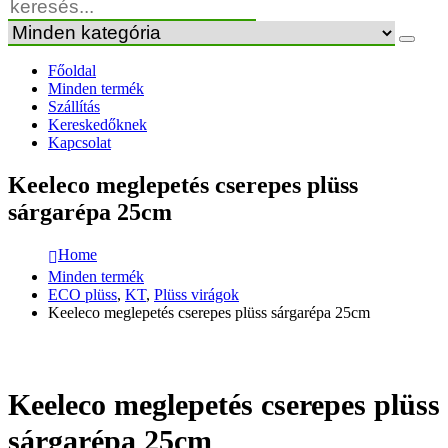
Főoldal
Minden termék
Szállítás
Kereskedőknek
Kapcsolat
Keeleco meglepetés cserepes plüss
sárgarépa 25cm
Home
Minden termék
ECO plüss
,
KT
,
Plüss virágok
Keeleco meglepetés cserepes plüss sárgarépa 25cm
Keeleco meglepetés cserepes plüss
sárgarépa 25cm