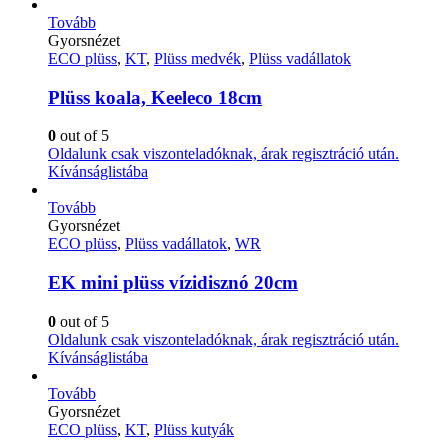
Tovább
Gyorsnézet
ECO plüss
,
KT
,
Plüss medvék
,
Plüss vadállatok
Plüss koala, Keeleco 18cm
0
out of 5
Oldalunk csak viszonteladóknak, árak regisztráció után.
Kívánságlistába
Tovább
Gyorsnézet
ECO plüss
,
Plüss vadállatok
,
WR
EK mini plüss vízidisznó 20cm
0
out of 5
Oldalunk csak viszonteladóknak, árak regisztráció után.
Kívánságlistába
Tovább
Gyorsnézet
ECO plüss
,
KT
,
Plüss kutyák