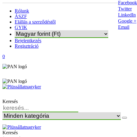
Facebook
Twitter
Rólunk
LinkedIn
ÁSZF
Google +
Elállás a szerződéstől
Email
GYIK
Bejelentkezés
Regisztráció
0
Keresés
Keresés