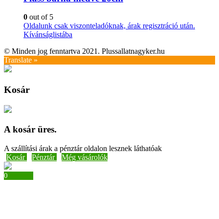
0
out of 5
Oldalunk csak viszonteladóknak, árak regisztráció után.
Kívánságlistába
© Minden jog fenntartva 2021. Plussallatnagyker.hu
Translate »
Kosár
A kosár üres.
A szállítási árak a pénztár oldalon lesznek láthatóak
Kosár
Pénztár
Még vásárolók
0