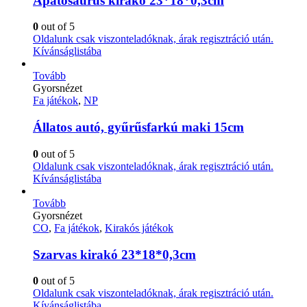
Apatosaurus kirakó 23*18*0,3cm
0
out of 5
Oldalunk csak viszonteladóknak, árak regisztráció után.
Kívánságlistába
Tovább
Gyorsnézet
Fa játékok
,
NP
Állatos autó, gyűrűsfarkú maki 15cm
0
out of 5
Oldalunk csak viszonteladóknak, árak regisztráció után.
Kívánságlistába
Tovább
Gyorsnézet
CO
,
Fa játékok
,
Kirakós játékok
Szarvas kirakó 23*18*0,3cm
0
out of 5
Oldalunk csak viszonteladóknak, árak regisztráció után.
Kívánságlistába