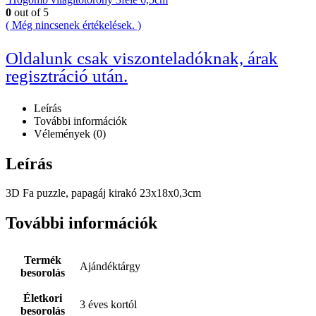
0
out of 5
( Még nincsenek értékelések. )
Oldalunk csak viszonteladóknak, árak
regisztráció után.
Leírás
További információk
Vélemények (0)
Leírás
3D Fa puzzle, papagáj kirakó 23x18x0,3cm
További információk
Termék
Ajándéktárgy
besorolás
Életkori
3 éves kortól
besorolás