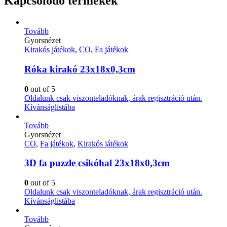
Kapcsolódó termékek
Tovább
Gyorsnézet
Kirakós játékok
,
CO
,
Fa játékok
Róka kirakó 23x18x0,3cm
0
out of 5
Oldalunk csak viszonteladóknak, árak regisztráció után.
Kívánságlistába
Tovább
Gyorsnézet
CO
,
Fa játékok
,
Kirakós játékok
3D fa puzzle csikóhal 23x18x0,3cm
0
out of 5
Oldalunk csak viszonteladóknak, árak regisztráció után.
Kívánságlistába
Tovább