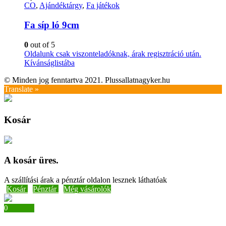
CO
,
Ajándéktárgy
,
Fa játékok
Fa síp ló 9cm
0
out of 5
Oldalunk csak viszonteladóknak, árak regisztráció után.
Kívánságlistába
© Minden jog fenntartva 2021. Plussallatnagyker.hu
Translate »
Kosár
A kosár üres.
A szállítási árak a pénztár oldalon lesznek láthatóak
Kosár
Pénztár
Még vásárolók
0