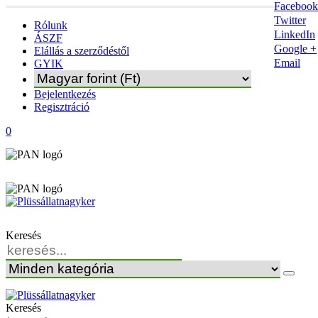
Facebook
Twitter
Rólunk
LinkedIn
ÁSZF
Google +
Elállás a szerződéstől
Email
GYIK
Bejelentkezés
Regisztráció
0
Keresés
Keresés