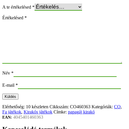
A te értékelésed
*
Értékelésed
*
Név
*
E-mail
*
Elérhetőség:
10 készleten
Cikkszám:
CO460363
Kategóriák:
CO
,
Fa játékok
,
Kirakós játékok
Címke:
papagáj kirakó
4045401460363
EAN: