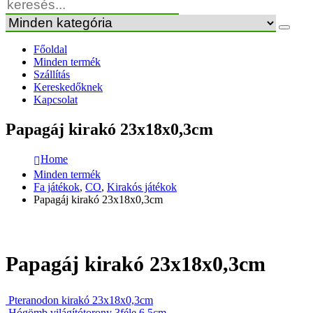
Főoldal
Minden termék
Szállítás
Kereskedőknek
Kapcsolat
Papagáj kirakó 23x18x0,3cm
Home
Minden termék
Fa játékok
,
CO
,
Kirakós játékok
Papagáj kirakó 23x18x0,3cm
Papagáj kirakó 23x18x0,3cm
Pteranodon kirakó 23x18x0,3cm
Hógömb világítótorony 3féle 6,5cm