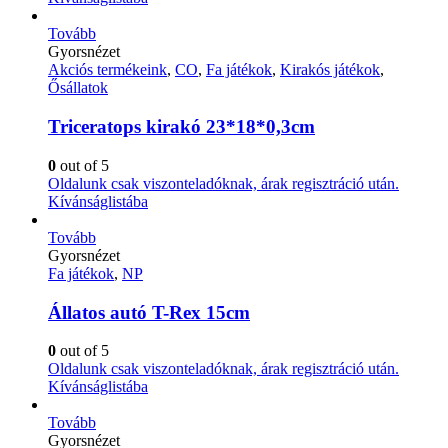
Tovább
Gyorsnézet
Akciós termékeink
,
CO
,
Fa játékok
,
Kirakós játékok
,
Ősállatok
Triceratops kirakó 23*18*0,3cm
0
out of 5
Oldalunk csak viszonteladóknak, árak regisztráció után.
Kívánságlistába
Tovább
Gyorsnézet
Fa játékok
,
NP
Állatos autó T-Rex 15cm
0
out of 5
Oldalunk csak viszonteladóknak, árak regisztráció után.
Kívánságlistába
Tovább
Gyorsnézet