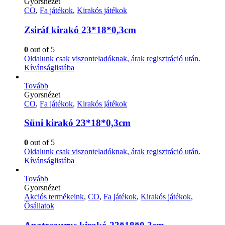
Gyorsnézet
CO
,
Fa játékok
,
Kirakós játékok
Zsiráf kirakó 23*18*0,3cm
0
out of 5
Oldalunk csak viszonteladóknak, árak regisztráció után.
Kívánságlistába
Tovább
Gyorsnézet
CO
,
Fa játékok
,
Kirakós játékok
Süni kirakó 23*18*0,3cm
0
out of 5
Oldalunk csak viszonteladóknak, árak regisztráció után.
Kívánságlistába
Tovább
Gyorsnézet
Akciós termékeink
,
CO
,
Fa játékok
,
Kirakós játékok
,
Ősállatok