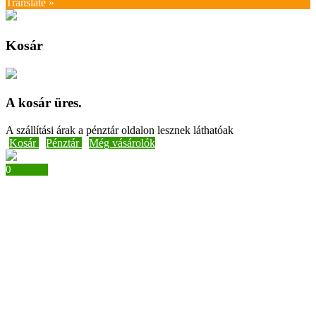
Translate »
Kosár
A kosár üres.
A szállítási árak a pénztár oldalon lesznek láthatóak
Kosár
Pénztár
Még vásárolók
0