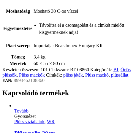
Moshatóság
Mosható 30 C-os vízzel
Távolítsa el a csomagolást és a címkét mielőtt
Figyelmeztetés
kisgyermeknek adja!
Piaci szerep
Importálja: Bear-Impex Hungary Kft.
Tömeg
3,4 kg
Méretek
60 × 55 × 80 cm
Készleten összesen:
101
Cikkszám:
BI108860
Kategóriák:
BI
,
Óriás
plüssök
,
Plüss mackók
Címkék:
plüss játék
,
Plüss mackó
,
plüssállat
8993462108860
EAN:
Kapcsolódó termékek
Tovább
Gyorsnézet
Plüss víziállatok
,
WR