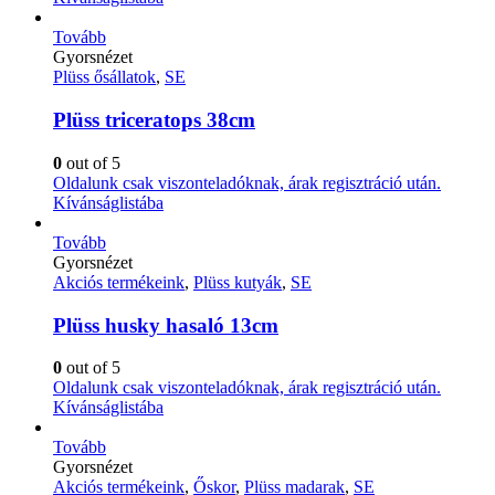
Tovább
Gyorsnézet
Plüss ősállatok
,
SE
Plüss triceratops 38cm
0
out of 5
Oldalunk csak viszonteladóknak, árak regisztráció után.
Kívánságlistába
Tovább
Gyorsnézet
Akciós termékeink
,
Plüss kutyák
,
SE
Plüss husky hasaló 13cm
0
out of 5
Oldalunk csak viszonteladóknak, árak regisztráció után.
Kívánságlistába
Tovább
Gyorsnézet
Akciós termékeink
,
Őskor
,
Plüss madarak
,
SE