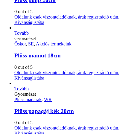
Plüss polip 20cm
0
out of 5
Oldalunk csak viszonteladóknak, árak regisztráció után.
Kívánságlistába
Tovább
Gyorsnézet
Őskor
,
SE
,
Akciós termékeink
Plüss mamut 18cm
0
out of 5
Oldalunk csak viszonteladóknak, árak regisztráció után.
Kívánságlistába
Tovább
Gyorsnézet
Plüss madarak
,
WR
Plüss papagáj kék 20cm
0
out of 5
Oldalunk csak viszonteladóknak, árak regisztráció után.
Kívánságlistába