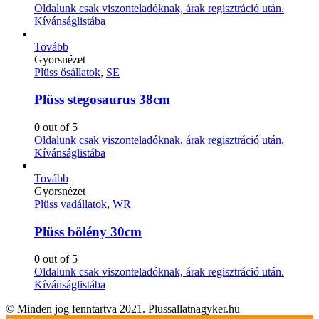
Oldalunk csak viszonteladóknak, árak regisztráció után.
Kívánságlistába
Tovább
Gyorsnézet
Plüss ősállatok
,
SE
Plüss stegosaurus 38cm
0
out of 5
Oldalunk csak viszonteladóknak, árak regisztráció után.
Kívánságlistába
Tovább
Gyorsnézet
Plüss vadállatok
,
WR
Plüss bölény 30cm
0
out of 5
Oldalunk csak viszonteladóknak, árak regisztráció után.
Kívánságlistába
© Minden jog fenntartva 2021. Plussallatnagyker.hu