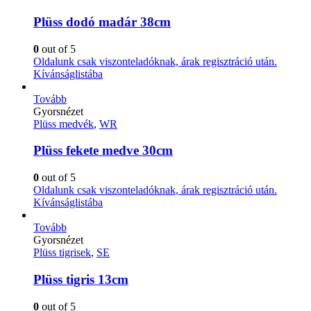
Plüss dodó madár 38cm
0
out of 5
Oldalunk csak viszonteladóknak, árak regisztráció után.
Kívánságlistába
Tovább
Gyorsnézet
Plüss medvék
,
WR
Plüss fekete medve 30cm
0
out of 5
Oldalunk csak viszonteladóknak, árak regisztráció után.
Kívánságlistába
Tovább
Gyorsnézet
Plüss tigrisek
,
SE
Plüss tigris 13cm
0
out of 5