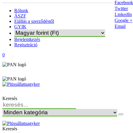
Facebook
Twitter
Rólunk
LinkedIn
ÁSZF
Google +
Elállás a szerződéstől
Email
GYIK
Bejelentkezés
Regisztráció
0
Keresés
Keresés