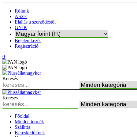
Rólunk
ÁSZF
Elállás a szerződéstől
GYIK
Bejelentkezés
Regisztráció
0
Keresés
Keresés
Főoldal
Minden termék
Szállítás
Kereskedőknek