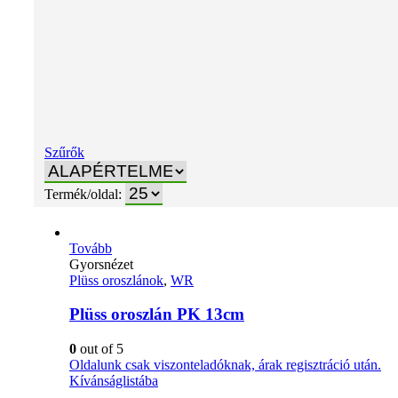
Szűrők
Termék/oldal:
Tovább
Gyorsnézet
Plüss oroszlánok
,
WR
Plüss oroszlán PK 13cm
0
out of 5
Oldalunk csak viszonteladóknak, árak regisztráció után.
Kívánságlistába