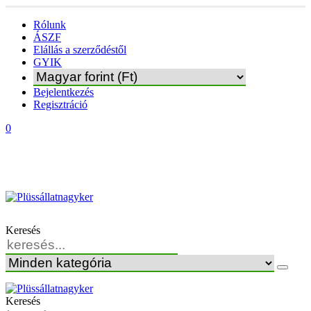
Rólunk
ÁSZF
Elállás a szerződéstől
GYIK
Bejelentkezés
Regisztráció
0
Keresés
Keresés