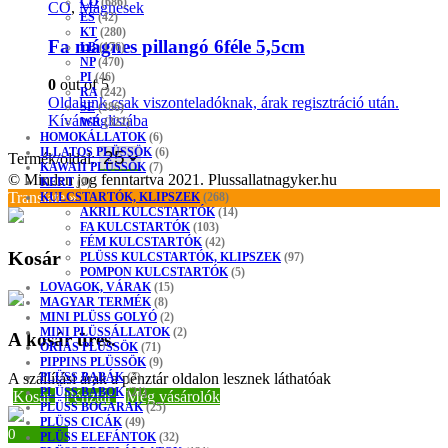
CO
(686)
CO
,
Mágnesek
ES
(42)
KT
(280)
Fa mágnes pillangó 6féle 5,5cm
LB
(176)
NP
(470)
PI
(46)
0
out of 5
RA
(242)
Oldalunk csak viszonteladóknak, árak regisztráció után.
SE
(386)
Kívánságlistába
WR
(322)
HOMOKÁLLATOK
(6)
ILLATOS PLÜSSÖK
(6)
Termék/oldal:
KAWAII PLÜSSÖK
(7)
© Minden jog fenntartva 2021. Plussallatnagyker.hu
KERT
(9)
Translate »
KULCSTARTÓK, KLIPSZEK
(268)
AKRIL KULCSTARTÓK
(14)
FA KULCSTARTÓK
(103)
FÉM KULCSTARTÓK
(42)
Kosár
PLÜSS KULCSTARTÓK, KLIPSZEK
(97)
POMPON KULCSTARTÓK
(5)
LOVAGOK, VÁRAK
(15)
MAGYAR TERMÉK
(8)
MINI PLÜSS GOLYÓ
(2)
MINI PLÜSSÁLLATOK
(2)
A kosár üres.
ÓRIÁS PLÜSSÖK
(71)
PIPPINS PLÜSSÖK
(9)
A szállítási árak a pénztár oldalon lesznek láthatóak
PLÜSS BABÁK
(7)
PLÜSS BÁBOK
(21)
Kosár
Pénztár
Még vásárolók
PLÜSS BOGARAK
(25)
PLÜSS CICÁK
(49)
0
PLÜSS ELEFÁNTOK
(32)