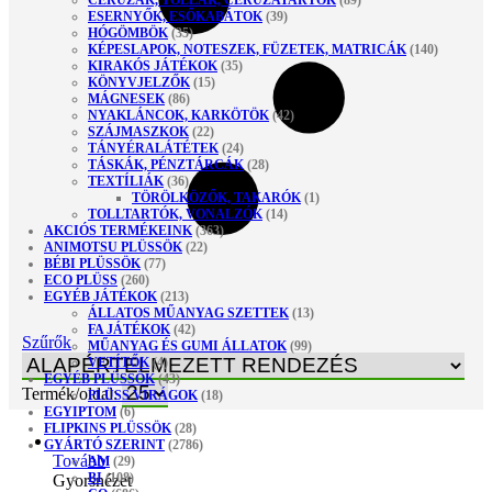
CERUZÁK, TOLLAK, CERUZATARTÓK
(89)
ESERNYŐK, ESŐKABÁTOK
(39)
HÓGÖMBÖK
(35)
KÉPESLAPOK, NOTESZEK, FÜZETEK, MATRICÁK
(140)
KIRAKÓS JÁTÉKOK
(35)
KÖNYVJELZŐK
(15)
MÁGNESEK
(86)
NYAKLÁNCOK, KARKÖTÖK
(42)
SZÁJMASZKOK
(22)
TÁNYÉRALÁTÉTEK
(24)
TÁSKÁK, PÉNZTÁRCÁK
(28)
TEXTÍLIÁK
(36)
TÖRÖLKÖZŐK, TAKARÓK
(1)
TOLLTARTÓK, VONALZÓK
(14)
AKCIÓS TERMÉKEINK
(363)
ANIMOTSU PLÜSSÖK
(22)
BÉBI PLÜSSÖK
(77)
ECO PLÜSS
(260)
EGYÉB JÁTÉKOK
(213)
ÁLLATOS MŰANYAG SZETTEK
(13)
FA JÁTÉKOK
(42)
Szűrők
MŰANYAG ÉS GUMI ÁLLATOK
(99)
VETÍTŐK
(4)
EGYÉB PLÜSSÖK
(43)
Termék/oldal:
PLÜSS VIRÁGOK
(18)
EGYIPTOM
(6)
FLIPKINS PLÜSSÖK
(28)
GYÁRTÓ SZERINT
(2786)
Tovább
AM
(29)
BI
(108)
Gyorsnézet